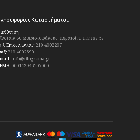
Πληροφορίες Καταστήματος
ιεύθυνση
ϊνστάιν 30 & Αριστοφάνους, Κερατσίνι, Τ.Κ:187 57
ηλ Επικοινωνίας:
210 4002207
αξ:
210 4002690
mail:
info@filograma.gr
ΕΜΗ:
000143945207000