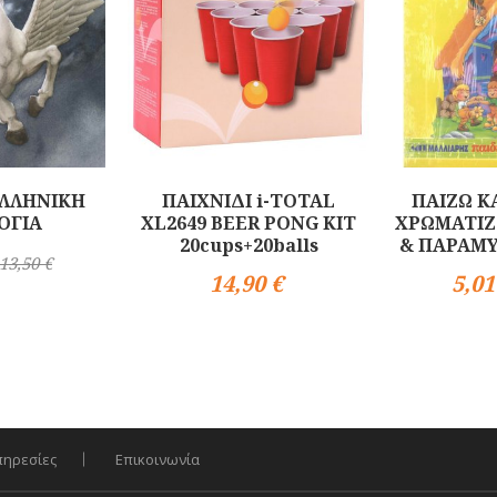
ΕΛΛΗΝΙΚΗ
ΠΑΙΧΝΙΔΙ i-TOTAL
ΠΑΙΖΩ Κ
ΟΓΙΑ
XL2649 BEER PONG KIT
ΧΡΩΜΑΤΙΖ
20cups+20balls
& ΠΑΡΑΜΥΘ
13,50 €
14,90 €
5,01
Αγορά
Αγορά
πηρεσίες
Επικοινωνία