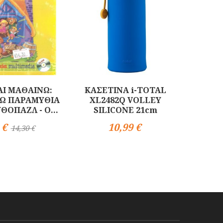
ΑΙ ΜΑΘΑΙΝΩ:
ΚΑΣΕΤΙΝΑ i-TOTAL
ΣΧΟΛ
Ω ΠΑΡΑΜΥΘΙΑ
XL2482Q VOLLEY
ΔΙΠ
ΟΠΑΖΛ - Ο...
SILICONE 21cm
MELOD
 €
10,99 €
14,30 €
Αγορά
13
Αγορά