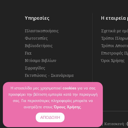
Υπηρεσίες
Η εταιρεία 
Πλαστικοποιήσεις
Σχετικά με εμ
Φωτοτυπίες
Τρόποι Πληρω
Βιβλιοδετήσεις
Τρόποι Αποστ
Fax
Επιστροφές Π
Ντύσιμο Βιβλίων
Όροι Χρήσης
Σφραγίδες
Εκτυπώσεις - Σκανάρισμα
Η ιστοσελίδα μας χρησιμοποιεί
cookies
για να σας
Ακολουθήστε μας στο
προσφέρει την βέλτιστη εμπειρία κατά την περιαγωγή
Βρείτε μας στο
σας. Για περισσότερες πληροφορίες μπορείτε να
ανατρέξετε στους
Όρους Χρήσης
.
ΑΠΟΔΟΧΗ
© Eshop Φιλόγραμμα – All Rights Reserved | Κατασκευή :