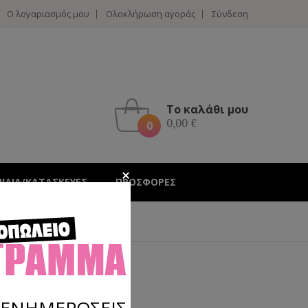
Ο λογαριασμός μου
Ολοκλήρωση αγοράς
Σύνδεση
Το καλάθι μου
0,00 €
0
Hotline :
210 4002207
ΝΙΔΙΑ/ΚΑΤΑΣΚΕΥΕΣ
ΠΡΟΣΦΟΡΕΣ
1
Σ ΕΝΗΜΕΡΩΣΕΙΣ