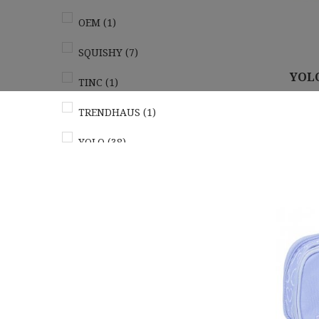
OEM
(1)
SQUISHY
(7)
YOLO
TINC
(1)
TRENDHAUS
(1)
Αγορά
YOLO
(38)
ΕΚΔΟΣΕΙΣ ΧΑΡΤΙΝΗ ΠΟΛΗ
(1)
ΤΥΠΟΤΡΑΣΤ
(1)