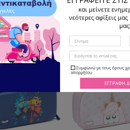
και μείνετε ενημε
νεότερες αφίξεις μας
μας
Ταξιν
γμα
Λίστα
Υπάρχουν 63 προϊόντα.
Συμφωνώ με τους όρους χρή
απορρήτου
Μπορείτε να απεγραφείτε αν