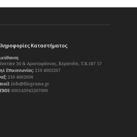
Πληροφορίες Καταστήματος
ιεύθυνση
ϊνστάιν 30 & Αριστοφάνους, Κερατσίνι, Τ.Κ:187 57
ηλ Επικοινωνίας:
210 4002207
αξ:
210 4002690
mail:
info@filograma.gr
ΕΜΗ:
000143945207000