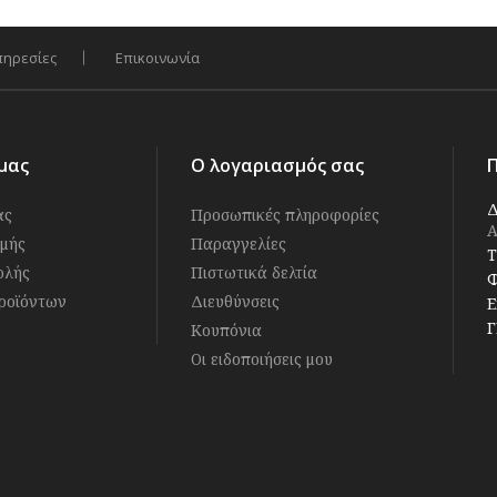
πηρεσίες
Επικοινωνία
μας
Ο λογαριασμός σας
Δ
άς
Προσωπικές πληροφορίες
Α
μής
Παραγγελίες
Τ
ολής
Πιστωτικά δελτία
Φ
ροϊόντων
Διευθύνσεις
E
Γ
Κουπόνια
Οι ειδοποιήσεις μου