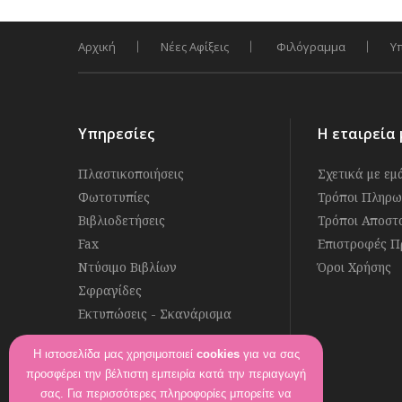
Αρχική
Νέες Αφίξεις
Φιλόγραμμα
Υ
Υπηρεσίες
Η εταιρεία 
Πλαστικοποιήσεις
Σχετικά με εμ
Φωτοτυπίες
Τρόποι Πληρω
Βιβλιοδετήσεις
Τρόποι Αποστ
Fax
Επιστροφές Π
Ντύσιμο Βιβλίων
Όροι Χρήσης
Σφραγίδες
Εκτυπώσεις - Σκανάρισμα
Η ιστοσελίδα μας χρησιμοποιεί
cookies
για να σας
Ακολουθήστε μας στο
προσφέρει την βέλτιστη εμπειρία κατά την περιαγωγή
Βρείτε μας στο
σας. Για περισσότερες πληροφορίες μπορείτε να