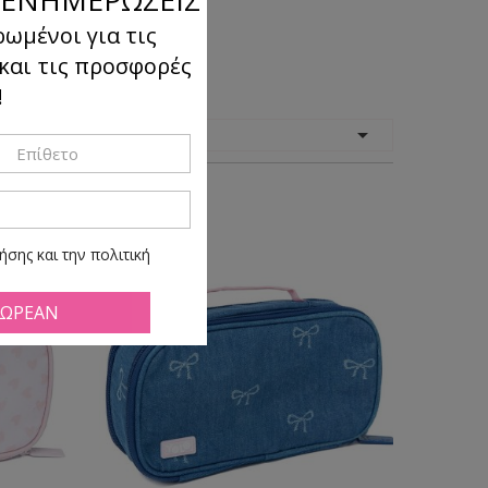
ρωμένοι για τις
 και τις προσφορές
!
όμηση

κατά:
σης και την πολιτική
ά πάσα ώρα και στιγμή