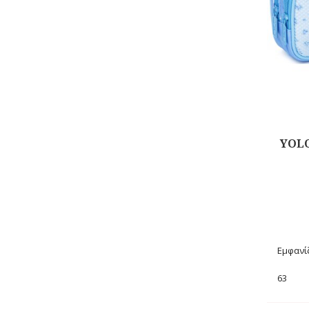
YOLO
Αγορά
Εμφανίζ
63