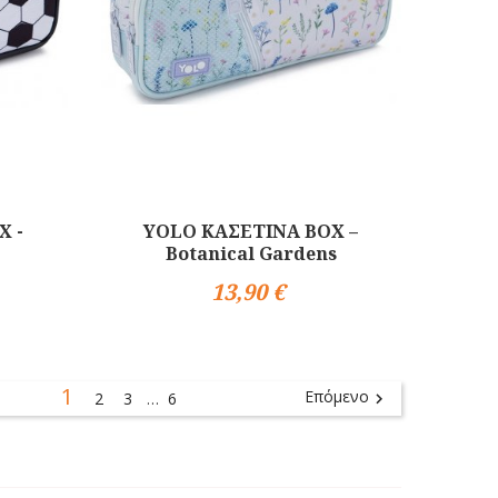
X -
YOLO ΚΑΣΕΤΙΝΑ BOX –
Botanical Gardens
13,90 €
Αγορά
1
Επόμενο
2
3
6

…