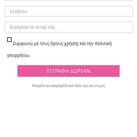
ΜΕΝΟΥ
Συμφωνώ με τους όρους χρήσης και την πολιτική
5 ΘΕΜΑΤΑ
απορρήτου
Πλέγμα
Λίστα
Υπάρχουν 7 προϊόντα.
Μπορείτε να απεγραφείτε ανά πάσα ώρα και στιγμή

Φίλτρο
Εμφανίζονται τα στοιχεία 1-7 από σύνολο 7