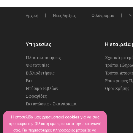
Αρχική
Νέες Αφίξεις
Φιλόγραμμα
Υ
Υπηρεσίες
Η εταιρεία 
Πλαστικοποιήσεις
Σχετικά με εμ
Φωτοτυπίες
Τρόποι Πληρω
Βιβλιοδετήσεις
Τρόποι Αποστ
Fax
Επιστροφές Π
Ντύσιμο Βιβλίων
Όροι Χρήσης
Σφραγίδες
Εκτυπώσεις - Σκανάρισμα
Η ιστοσελίδα μας χρησιμοποιεί
cookies
για να σας
Ακολουθήστε μας στο
προσφέρει την βέλτιστη εμπειρία κατά την περιαγωγή
Βρείτε μας στο
σας. Για περισσότερες πληροφορίες μπορείτε να