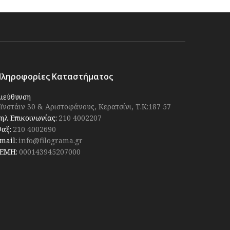
Πληροφορίες Καταστήματος
ιεύθυνση
ϊνστάιν 30 & Αριστοφάνους, Κερατσίνι, Τ.Κ:187 57
ηλ Επικοινωνίας:
210 4002207
αξ:
210 4002690
mail:
info@filograma.gr
ΕΜΗ:
000143945207000