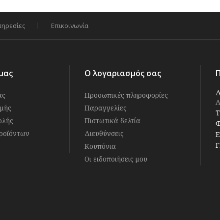
πηρεσίες
Επικοινωνία
μας
Ο λογαριασμός σας
Δ
άς
Προσωπικές πληροφορίες
Α
μής
Παραγγελίες
Τ
ολής
Πιστωτικά δελτία
Φ
ροϊόντων
Διευθύνσεις
E
Γ
Κουπόνια
Οι ειδοποιήσεις μου