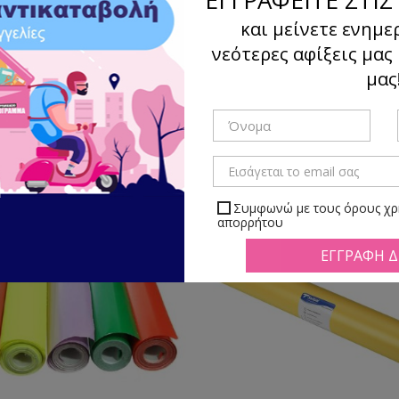
και μείνετε ενημε
νεότερες αφίξεις μας
μας
Ταξιν
γμα
Λίστα
Υπάρχουν 11 προϊόντα.
Συμφωνώ με τους όρους χρή
απορρήτου
Μπορείτε να απεγραφείτε αν