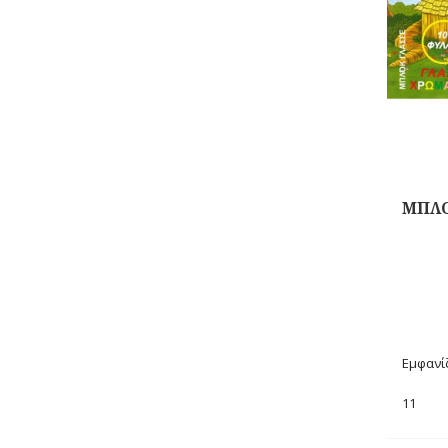
ΜΠΛΟ
Αγορά
Εμφανίζ
11