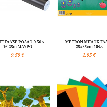
Ι ΓΛΑΣΕ ΡΟΛΛΟ 0.50 x
METRON ΜΠΛΟΚ ΓΛ
16.25m ΜΑΥΡΟ
25x35cm 10Φ.
9,50 €
1,05 €
Αγορά