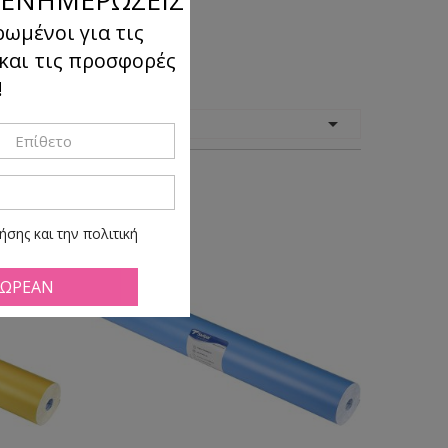
ρωμένοι για τις
 και τις προσφορές
!
όμηση

κατά:
σης και την πολιτική
ά πάσα ώρα και στιγμή