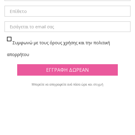
ΜΕΝΟΥ
Συμφωνώ με τους όρους χρήσης και την πολιτική
ΦΕΛΙΖΟΛ
απορρήτου
Πλέγμα
Λίστα
Μπορείτε να απεγραφείτε ανά πάσα ώρα και στιγμή
Υπάρχουν 37 προϊόντα.

Φίλτρο
Εμφανίζονται τα στοιχεία 1-12 από σύνολο 37