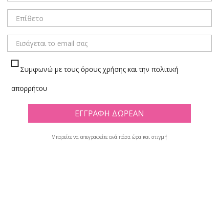
ΜΕΝΟΥ
Συμφωνώ με τους όρους χρήσης και την πολιτική
ΣΤΥΛΟ ΔΙΑΡΚΕΙΑΣ
απορρήτου
Πλέγμα
Λίστα
Μπορείτε να απεγραφείτε ανά πάσα ώρα και στιγμή
Υπάρχουν 99 προϊόντα.

Φίλτρο
Εμφανίζονται τα στοιχεία 1-12 από σύνολο 99