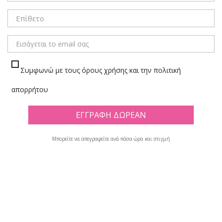
ΜΕΝΟΥ
Συμφωνώ με τους όρους χρήσης και την πολιτική
ΚΛΑΣΕΡ ΠΑΡΟΥΣΙΑΣΗΣ
απορρήτου
Πλέγμα
Λίστα
Υπάρχουν 6 προϊόντα.
Μπορείτε να απεγραφείτε ανά πάσα ώρα και στιγμή

Φίλτρο
Εμφανίζονται τα στοιχεία 1-6 από σύνολο 6