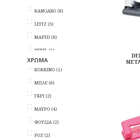
KANGARO
(8)
LEITZ
(3)
MAPED
(8)
REXEL
(1)
DE
ΧΡΩΜΑ
ΜΕΤΑ
SAX
(3)
ΚΟΚΚΙΝΟ
(1)
Αγορά
URSUS
(2)
ΜΠΛΕ
(6)
ΓΚΡΙ
(2)
ΜΑΥΡΟ
(4)
ΦΟΥΞΙΑ
(2)
ΡΟΖ
(2)