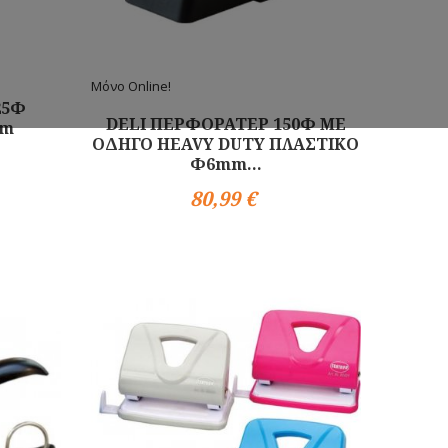
Μόνο Online!
25Φ
DELI ΠΕΡΦΟΡΑΤΕΡ 150Φ ΜΕ
mm
ΟΔΗΓΟ HEAVY DUTY ΠΛΑΣΤΙΚΟ
Φ6mm...
80,99 €
Αγορά