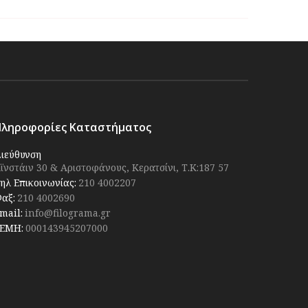
Πληροφορίες Καταστήματος
ιεύθυνση
ϊνστάιν 30 & Αριστοφάνους, Κερατσίνι, Τ.Κ:187 57
ηλ Επικοινωνίας:
210 4002207
αξ:
210 4002690
mail:
info@filograma.gr
ΕΜΗ:
000143945207000