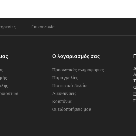
πηρεσίες
Επικοινωνία
μας
Ο λογαριασμός σας
Δ
άς
Προσωπικές πληροφορίες
Α
μής
Παραγγελίες
Τ
ολής
Πιστωτικά δελτία
Φ
ροϊόντων
Διευθύνσεις
E
Γ
Κουπόνια
Οι ειδοποιήσεις μου