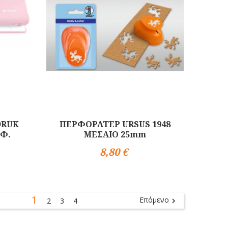
DRUK
ΠΕΡΦΟΡΑΤΕΡ URSUS 1948
0Φ.
ΜΕΣΑΙΟ 25mm
8,80 €
Αγορά
1
Επόμενο
2
3
4
