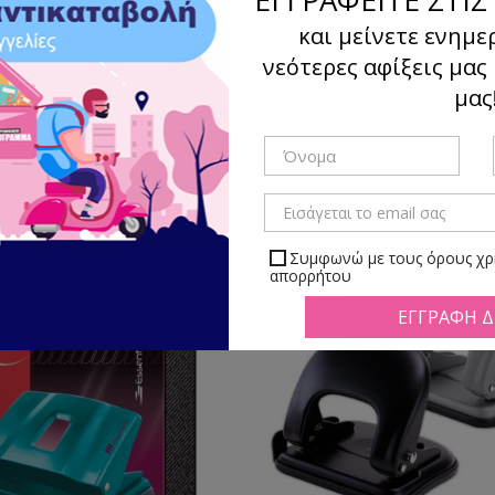
και μείνετε ενημε
νεότερες αφίξεις μας
μας
Ταξιν
γμα
Λίστα
Υπάρχουν 37 προϊόντα.
Συμφωνώ με τους όρους χρή
απορρήτου
Μπορείτε να απεγραφείτε αν