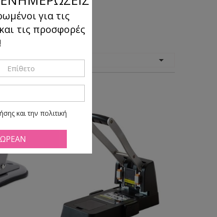
ρωμένοι για τις
 και τις προσφορές
!
όμηση

κατά:
σης και την πολιτική
ά πάσα ώρα και στιγμή