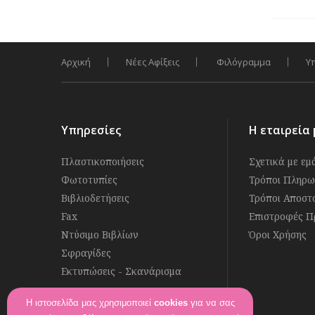
Αρχική
Νέες Αφίξεις
Φιλόγραμμα
Υ
Υπηρεσίες
Η εταιρεία 
Πλαστικοποιήσεις
Σχετικά με εμ
Φωτοτυπίες
Τρόποι Πληρω
Βιβλιοδετήσεις
Τρόποι Αποστ
Fax
Επιστροφές Π
Ντύσιμο Βιβλίων
Όροι Χρήσης
Σφραγίδες
Εκτυπώσεις - Σκανάρισμα
Η ιστοσελίδα μας χρησιμοποιεί
cookies
για να σας
Ακολουθήστε μας στο