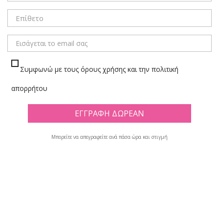
ΜΕΝΟΥ
Συμφωνώ με τους όρους χρήσης και την πολιτική
4 ΘΕΜΑΤΑ
απορρήτου
Πλέγμα
Λίστα
Μπορείτε να απεγραφείτε ανά πάσα ώρα και στιγμή
Υπάρχουν 23 προϊόντα.

Φίλτρο
Εμφανίζονται τα στοιχεία 1-12 από σύνολο 23