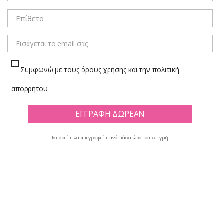
ΜΕΝΟΥ
Συμφωνώ με τους όρους χρήσης και την πολιτική
Γ' ΓΥΜΝΑΣΙΟΥ
απορρήτου
Πλέγμα
Λίστα
Μπορείτε να απεγραφείτε ανά πάσα ώρα και στιγμή
Υπάρχουν 35 προϊόντα.

Φίλτρο
Εμφανίζονται τα στοιχεία 1-12 από σύνολο 35