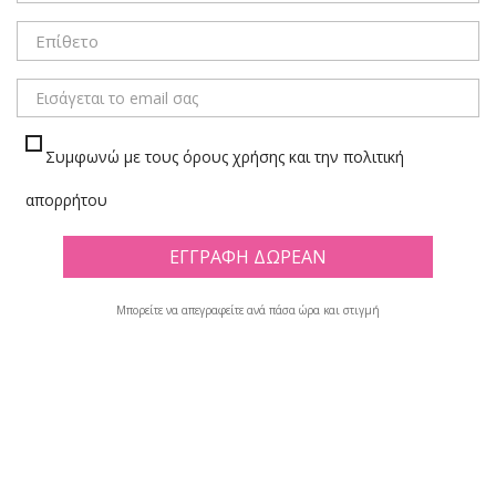
ΜΕΝΟΥ
Συμφωνώ με τους όρους χρήσης και την πολιτική
ΠΑΙΧΝΙΔΙΑ ΜΠΑΝΙΟΥ
απορρήτου
Πλέγμα
Λίστα
Υπάρχουν 9 προϊόντα.
Μπορείτε να απεγραφείτε ανά πάσα ώρα και στιγμή

Φίλτρο
Εμφανίζονται τα στοιχεία 1-9 από σύνολο 9