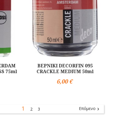
TERDAM
ΒΕΡΝΙΚΙ DECORFIN 095
S 75ml
CRACKLE MEDIUM 50ml
6,00 €
Αγορά
1
Επόμενο
2
3
