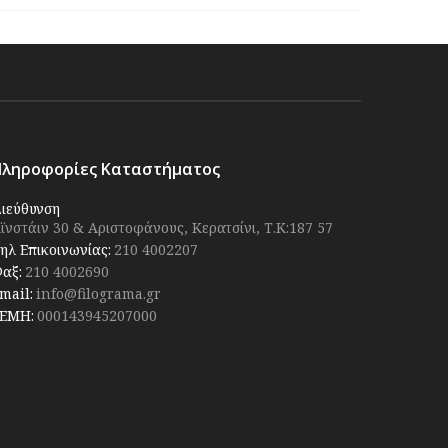
Πληροφορίες Καταστήματος
ιεύθυνση
ϊνστάιν 30 & Αριστοφάνους, Κερατσίνι, Τ.Κ:187 57
ηλ Επικοινωνίας:
210 4002207
αξ:
210 4002690
mail:
info@filograma.gr
ΕΜΗ:
000143945207000