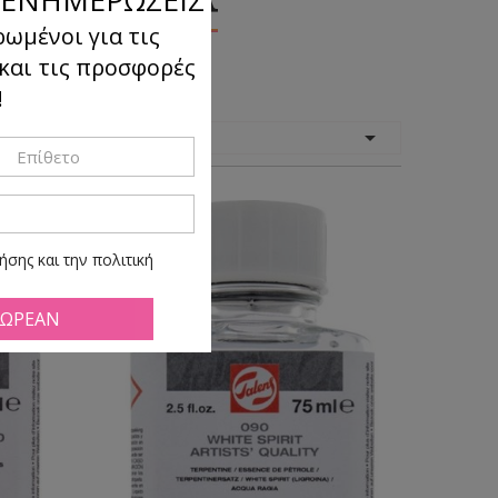
ρωμένοι για τις
 και τις προσφορές
!
όμηση

κατά:
σης και την πολιτική
ά πάσα ώρα και στιγμή