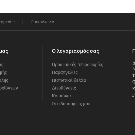
πηρεσίες
Επικοινωνία
μας
Ο λογαριασμός σας
Δ
άς
Προσωπικές πληροφορίες
Α
μής
Παραγγελίες
Τ
ολής
Πιστωτικά δελτία
Φ
ροϊόντων
Διευθύνσεις
E
Γ
Κουπόνια
Οι ειδοποιήσεις μου