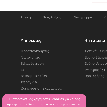
Αρχική
Νέες Αφίξεις
Φιλόγραμμα
Υ
Υπηρεσίες
Η εταιρεία 
Πλαστικοποιήσεις
Σχετικά με εμ
Φωτοτυπίες
Τρόποι Πληρω
Βιβλιοδετήσεις
Τρόποι Αποστ
Fax
Επιστροφές Π
Ντύσιμο Βιβλίων
Όροι Χρήσης
Σφραγίδες
Εκτυπώσεις - Σκανάρισμα
Η ιστοσελίδα μας χρησιμοποιεί
cookies
για να σας
Ακολουθήστε μας στο
προσφέρει την βέλτιστη εμπειρία κατά την περιαγωγή
Βρείτε μας στο