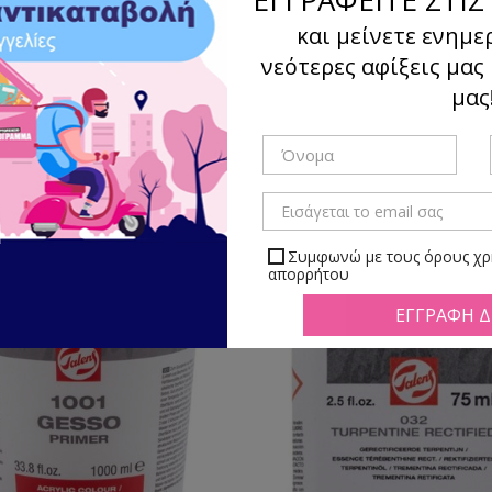
και μείνετε ενημε
νεότερες αφίξεις μας
μας
Ταξιν
γμα
Λίστα
Υπάρχουν 32 προϊόντα.
Συμφωνώ με τους όρους χρή
απορρήτου
Μπορείτε να απεγραφείτε αν