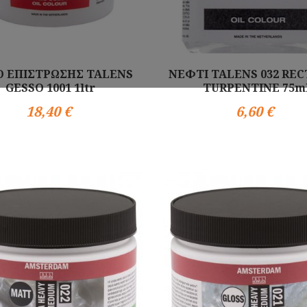
Ο ΕΠΙΣΤΡΩΣΗΣ TALENS
ΝΕΦΤΙ TALENS 032 REC
GESSO 1001 1ltr
TURPENTINE 75m
18,40 €
6,60 €
Αγορά