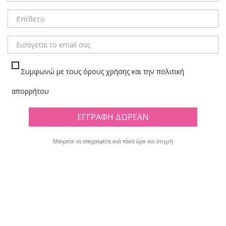
ΜΕΝΟΥ
Συμφωνώ με τους όρους χρήσης και την πολιτική
ΔΙΑΘΕΜΑΤΙΚΑ / ΕΚΠΑΙΔΕΥΤΙΚΩΝ
απορρήτου
Πλέγμα
Λίστα
Μπορείτε να απεγραφείτε ανά πάσα ώρα και στιγμή
Υπάρχουν 144 προϊόντα.

Φίλτρο
Εμφανίζονται τα στοιχεία 1-12 από σύνολο 144