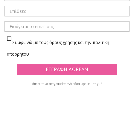
ΜΕΝΟΥ
Συμφωνώ με τους όρους χρήσης και την πολιτική
ΞΕΝΟΓΛΩΣΣΑ ΛΕΞΙΚΑ
απορρήτου
Πλέγμα
Λίστα
Μπορείτε να απεγραφείτε ανά πάσα ώρα και στιγμή
Υπάρχουν 71 προϊόντα.

Φίλτρο
Εμφανίζονται τα στοιχεία 1-12 από σύνολο 71