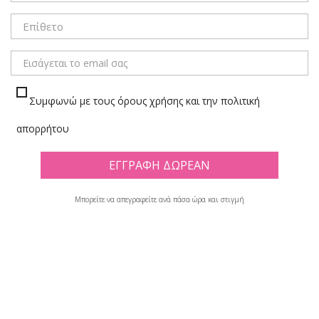
ΜΕΝΟΥ
Συμφωνώ με τους όρους χρήσης και την πολιτική
ΓΙΑ ΠΑΙΔΙΑ
απορρήτου
Πλέγμα
Λίστα
Μπορείτε να απεγραφείτε ανά πάσα ώρα και στιγμή
Υπάρχουν 144 προϊόντα.

Φίλτρο
Εμφανίζονται τα στοιχεία 1-12 από σύνολο 144