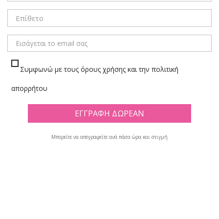
ΜΕΝΟΥ
Συμφωνώ με τους όρους χρήσης και την πολιτική
ΓΟΜΕΣ ΜΟΛΥΒΙΟΥ
απορρήτου
Πλέγμα
Λίστα
Μπορείτε να απεγραφείτε ανά πάσα ώρα και στιγμή
Υπάρχουν 112 προϊόντα.

Φίλτρο
Εμφανίζονται τα στοιχεία 1-12 από σύνολο 112