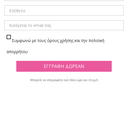
ΜΕΝΟΥ
Συμφωνώ με τους όρους χρήσης και την πολιτική
ΧΑΡΤΟΝΙΑ ΚΟΥΣΕ/ΤΡΙΠΛΕΞ
απορρήτου
Πλέγμα
Λίστα
Υπάρχουν 4 προϊόντα.
Μπορείτε να απεγραφείτε ανά πάσα ώρα και στιγμή

Φίλτρο
Εμφανίζονται τα στοιχεία 1-4 από σύνολο 4