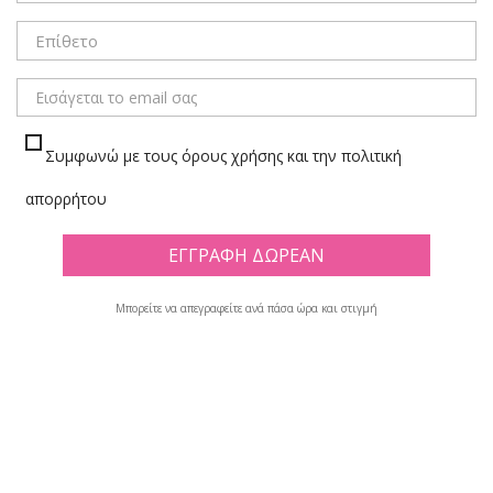
ΜΕΝΟΥ
Συμφωνώ με τους όρους χρήσης και την πολιτική
ΝΤΟΣΙΕ ΠΙΑΣΤΡΑ - ΣΕΜΙΝΑΡΙΟΥ
απορρήτου
Πλέγμα
Λίστα
Μπορείτε να απεγραφείτε ανά πάσα ώρα και στιγμή
Υπάρχουν 11 προϊόντα.

Φίλτρο
Εμφανίζονται τα στοιχεία 1-11 από σύνολο 11