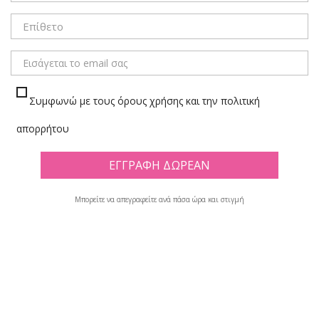
ΜΕΝΟΥ
Συμφωνώ με τους όρους χρήσης και την πολιτική
ANTIKEIMENA ΔΙΑΚΟΣΜΗΣΗΣ
απορρήτου
Πλέγμα
Λίστα
Μπορείτε να απεγραφείτε ανά πάσα ώρα και στιγμή
Υπάρχουν 10 προϊόντα.

Φίλτρο
Εμφανίζονται τα στοιχεία 1-10 από σύνολο 10