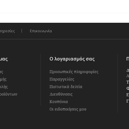
πηρεσίες
Επικοινωνία
μας
Ο λογαριασμός σας
Δ
άς
Προσωπικές πληροφορίες
Α
μής
Παραγγελίες
Τ
ολής
Πιστωτικά δελτία
Φ
ροϊόντων
Διευθύνσεις
E
Γ
Κουπόνια
Οι ειδοποιήσεις μου