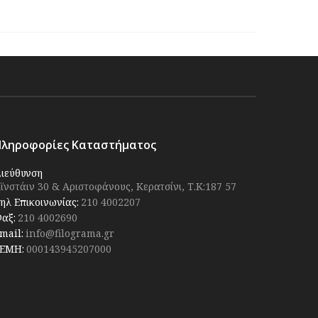
Πληροφορίες Καταστήματος
ιεύθυνση
ϊνστάιν 30 & Αριστοφάνους, Κερατσίνι, Τ.Κ:187 57
ηλ Επικοινωνίας:
210 4002207
αξ:
210 4002690
mail:
info@filograma.gr
ΕΜΗ:
000143945207000