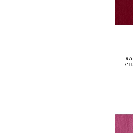
ΚΑ
CI
Αγορά