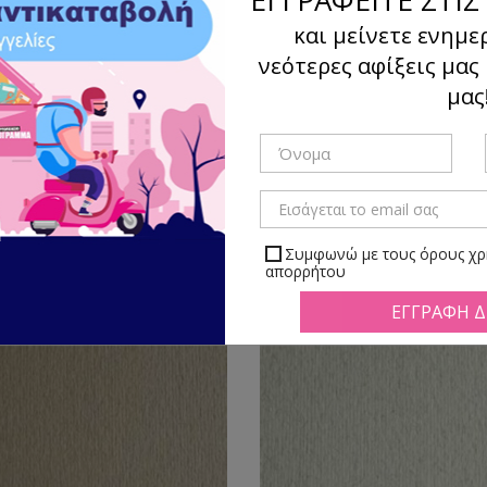
ΟΝΟΧΡΩΜΑ
και μείνετε ενημε
νεότερες αφίξεις μας
μας
Ταξιν
γμα
Λίστα
Υπάρχουν 56 προϊόντα.
Συμφωνώ με τους όρους χρή
απορρήτου
Μπορείτε να απεγραφείτε αν