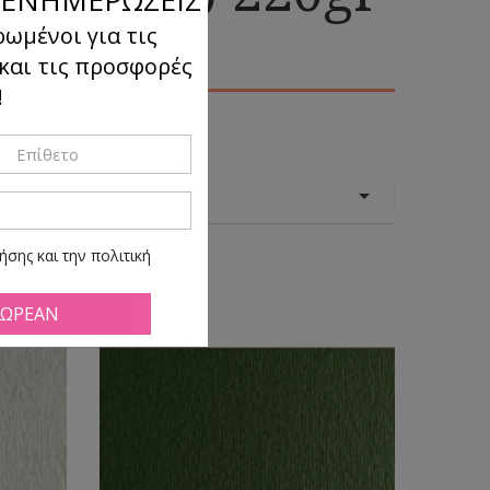
ρωμένοι για τις
 και τις προσφορές
!
όμηση

κατά:
σης και την πολιτική
ά πάσα ώρα και στιγμή