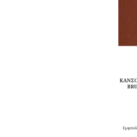
ΚΑΝΣΟ
BRU
Αγορά
Εμφανίζ