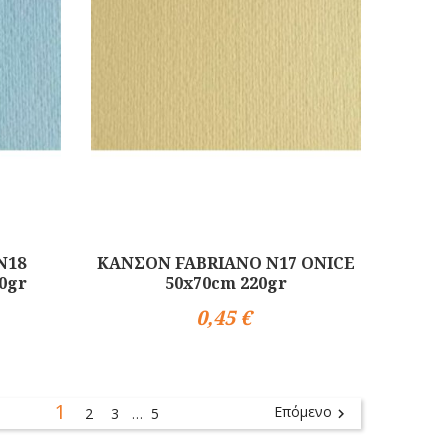
N18
ΚΑΝΣΟΝ FABRIANO N17 ONICE
0gr
50x70cm 220gr
0,45 €
Αγορά
1
Επόμενο
2
3
5

…