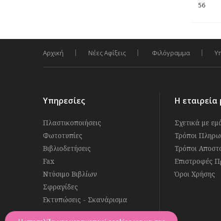
56
Αρχική
Νέες Αφίξεις
Φιλόγραμμα
Υ
Υπηρεσίες
Η εταιρεία 
Πλαστικοποιήσεις
Σχετικά με εμ
Φωτοτυπίες
Τρόποι Πληρω
Βιβλιοδετήσεις
Τρόποι Αποστ
Fax
Επιστροφές Π
Ντύσιμο Βιβλίων
Όροι Χρήσης
Σφραγίδες
Εκτυπώσεις - Σκανάρισμα