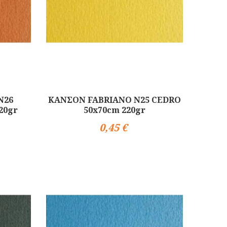
N26
ΚΑΝΣΟΝ FABRIANO N25 CEDRO
20gr
50x70cm 220gr
0,45 €
Αγορά