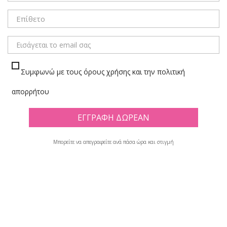
ΜΕΝΟΥ
Συμφωνώ με τους όρους χρήσης και την πολιτική
ΣΥΝΘΕΤΙΚΗ ΤΡΙΧΑ
απορρήτου
Πλέγμα
Λίστα
Μπορείτε να απεγραφείτε ανά πάσα ώρα και στιγμή
Υπάρχουν 47 προϊόντα.

Φίλτρο
Εμφανίζονται τα στοιχεία 1-12 από σύνολο 47