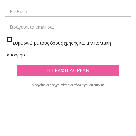
ΜΕΝΟΥ
Συμφωνώ με τους όρους χρήσης και την πολιτική
ΔΙΑΦΟΡΑ ΥΛΙΚΑ ΣΧΕΔΙΟΥ
απορρήτου
Πλέγμα
Λίστα
Μπορείτε να απεγραφείτε ανά πάσα ώρα και στιγμή
Υπάρχουν 29 προϊόντα.

Φίλτρο
Εμφανίζονται τα στοιχεία 1-12 από σύνολο 29