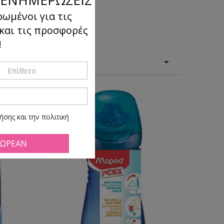
ρωμένοι για τις
 και τις προσφορές
!
όμηση

κατά:
σης και την πολιτική
ά πάσα ώρα και στιγμή