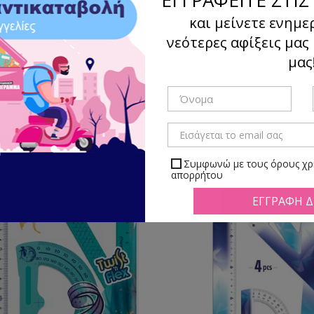
και μείνετε ενημε
νεότερες αφίξεις μας
μας
Ταξιν
γμα
Λίστα
Υπάρχουν 89 προϊόντα.
Συμφωνώ με τους όρους χρή
απορρήτου
Μπορείτε να απεγραφείτε αν