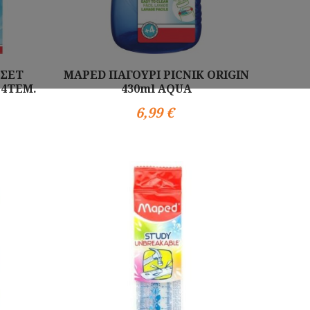
 ΣΕΤ
MAPED ΠΑΓΟΥΡΙ PICNIK ORIGIN
 4TEM.
430ml AQUA
6,99 €
Αγορά