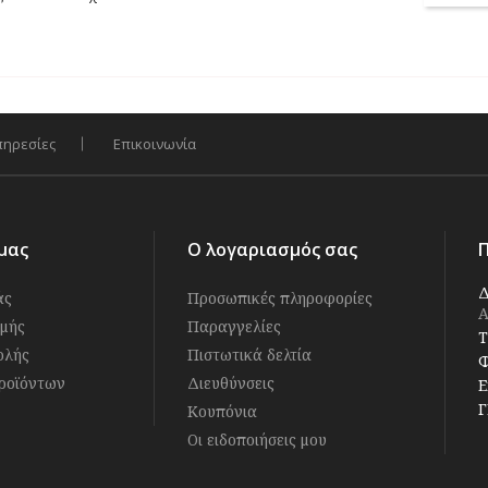
πηρεσίες
Επικοινωνία
μας
Ο λογαριασμός σας
Δ
άς
Προσωπικές πληροφορίες
Α
μής
Παραγγελίες
Τ
ολής
Πιστωτικά δελτία
Φ
ροϊόντων
Διευθύνσεις
E
Γ
Κουπόνια
Οι ειδοποιήσεις μου