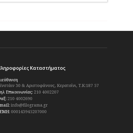
Πληροφορίες Καταστήματος
ιεύθυνση
ϊνστάιν 30 & Αριστοφάνους, Κερατσίνι, Τ.Κ:187 57
ηλ Επικοινωνίας:
210 4002207
αξ:
210 4002690
mail:
info@filograma.gr
ΕΜΗ:
000143945207000