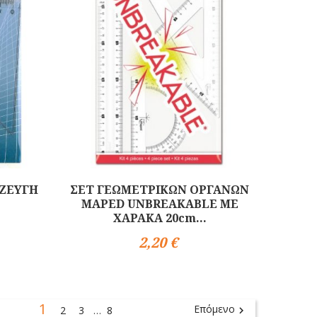
 ΖΕΥΓΗ
ΣΕΤ ΓΕΩΜΕΤΡΙΚΩΝ ΟΡΓΑΝΩΝ
MAPED UNBREAKABLE ΜΕ
ΧΑΡΑΚΑ 20cm...
2,20 €
Αγορά
1
Επόμενο
2
3
8

…