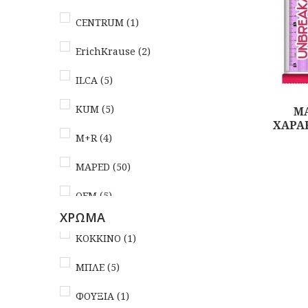
CENTRUM
(1)
ErichKrause
(2)
ILCA
(5)
KUM
(5)
M
ΧΑΡΑ
M+R
(4)
Αγορά
MAPED
(50)
OEM
(5)
ΧΡΩΜΑ
PELIKAN
(3)
ΚΟΚΚΙΝΟ
(1)
YOLO
(6)
ΜΠΛΕ
(5)
ΕΚΔΟΣΕΙΣ ΧΑΡΤΙΝΗ ΠΟΛΗ
(4)
ΦΟΥΞΙΑ
(1)