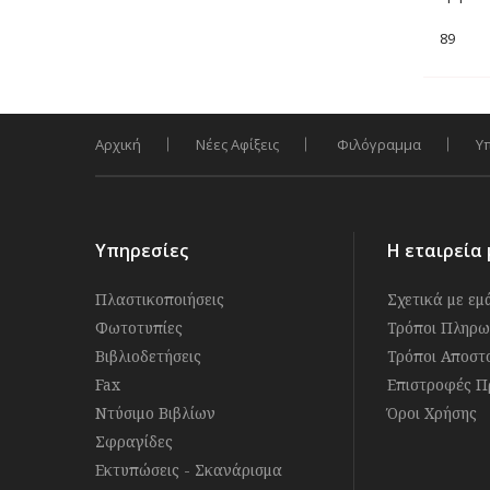
89
Αρχική
Νέες Αφίξεις
Φιλόγραμμα
Υ
Υπηρεσίες
Η εταιρεία 
Πλαστικοποιήσεις
Σχετικά με εμ
Φωτοτυπίες
Τρόποι Πληρω
Βιβλιοδετήσεις
Τρόποι Αποστ
Fax
Επιστροφές Π
Ντύσιμο Βιβλίων
Όροι Χρήσης
Σφραγίδες
Εκτυπώσεις - Σκανάρισμα