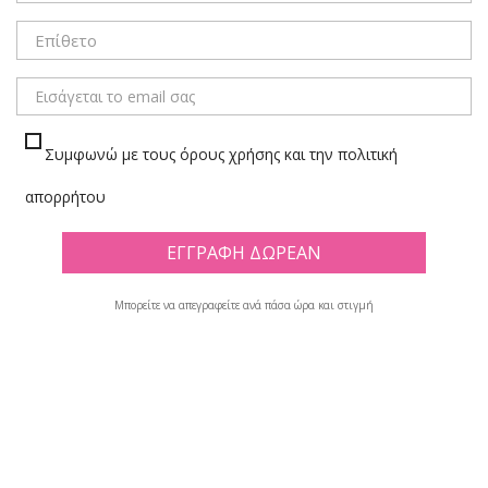
ΜΕΝΟΥ
Συμφωνώ με τους όρους χρήσης και την πολιτική
OXFORD
απορρήτου
Πλέγμα
Λίστα
Υπάρχουν 8 προϊόντα.
Μπορείτε να απεγραφείτε ανά πάσα ώρα και στιγμή

Φίλτρο
Εμφανίζονται τα στοιχεία 1-8 από σύνολο 8
-50%