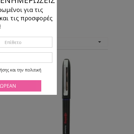
ρωμένοι για τις
 και τις προσφορές
!
όμηση

κατά:
σης και την πολιτική
ά πάσα ώρα και στιγμή