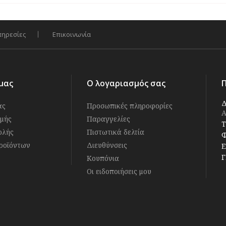
πηρεσίες
Επικοινωνία
μας
Ο λογαριασμός σας
Δ
άς
Προσωπικές πληροφορίες
Α
μής
Παραγγελίες
Τ
ολής
Πιστωτικά δελτία
Φ
ροϊόντων
Διευθύνσεις
E
Γ
Κουπόνια
Οι ειδοποιήσεις μου