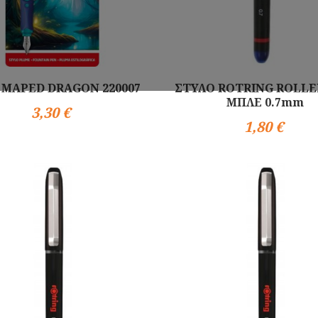
 MAPED DRAGON 220007
ΣΤΥΛΟ ROTRING ROLL
ΜΠΛΕ 0.7mm
3,30 €
1,80 €
Αγορά