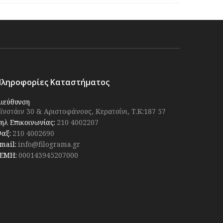
Πληροφορίες Καταστήματος
ιεύθυνση
ϊνστάιν 30 & Αριστοφάνους, Κερατσίνι, Τ.Κ:187 57
ηλ Επικοινωνίας:
210 4002207
αξ:
210 4002690
mail:
info@filograma.gr
ΕΜΗ:
000143945207000