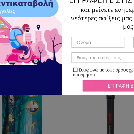
και μείνετε ενημε
ΓΡΗΣ ΜΕΛΑΝΗΣ
νεότερες αφίξεις μας
μας
Ταξιν
γμα
Λίστα
Υπάρχουν 21 προϊόντα.
Συμφωνώ με τους όρους χρή
απορρήτου
Μπορείτε να απεγραφείτε αν