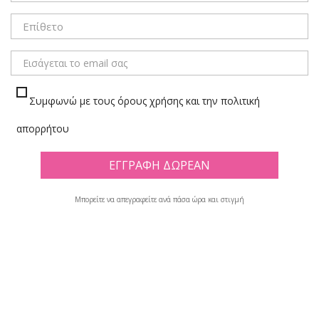
ΜΕΝΟΥ
Συμφωνώ με τους όρους χρήσης και την πολιτική
ΜΟΛΥΒΟΘΗΚΕΣ
απορρήτου
Πλέγμα
Λίστα
Μπορείτε να απεγραφείτε ανά πάσα ώρα και στιγμή
Υπάρχουν 52 προϊόντα.

Φίλτρο
Εμφανίζονται τα στοιχεία 1-12 από σύνολο 52