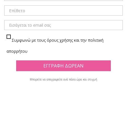
ΜΕΝΟΥ
Συμφωνώ με τους όρους χρήσης και την πολιτική
ΜΑΡΚΑΔΟΡΟΙ CD/DVD
απορρήτου
Πλέγμα
Λίστα
Μπορείτε να απεγραφείτε ανά πάσα ώρα και στιγμή
Υπάρχουν 21 προϊόντα.

Φίλτρο
Εμφανίζονται τα στοιχεία 1-12 από σύνολο 21