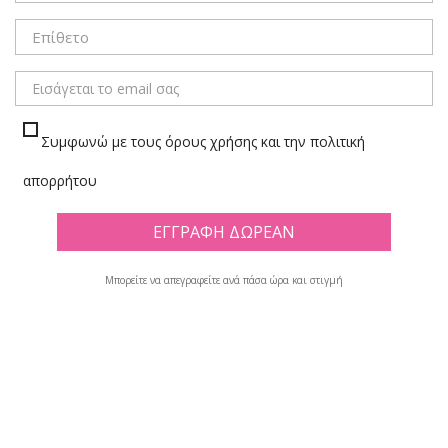
ΜΕΝΟΥ
Συμφωνώ με τους όρους χρήσης και την πολιτική
ΚΑΡΒΟΥΝΟ
απορρήτου
Πλέγμα
Λίστα
Υπάρχουν 9 προϊόντα.
Μπορείτε να απεγραφείτε ανά πάσα ώρα και στιγμή

Φίλτρο
Εμφανίζονται τα στοιχεία 1-9 από σύνολο 9