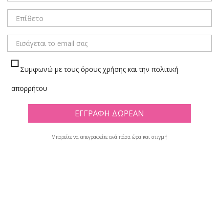
ΜΕΝΟΥ
Συμφωνώ με τους όρους χρήσης και την πολιτική
ΜΑΡΚΑΔΟΡΟΙ ΓΡΑΦΗΣ - ΣΧΕΔΙΟΥ
απορρήτου
Πλέγμα
Λίστα
Μπορείτε να απεγραφείτε ανά πάσα ώρα και στιγμή
Υπάρχουν 99 προϊόντα.

Φίλτρο
Εμφανίζονται τα στοιχεία 1-12 από σύνολο 99