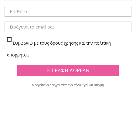
ΜΕΝΟΥ
Συμφωνώ με τους όρους χρήσης και την πολιτική
ΠΑΙΔΙΚΑ ΓΝΩΣΕΩΝ
απορρήτου
Πλέγμα
Λίστα
Μπορείτε να απεγραφείτε ανά πάσα ώρα και στιγμή
Υπάρχουν 477 προϊόντα.

Φίλτρο
Εμφανίζονται τα στοιχεία 1-12 από σύνολο 477