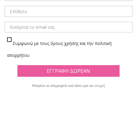
ΜΕΝΟΥ
Συμφωνώ με τους όρους χρήσης και την πολιτική
ΣΑΚΟΥΛΑΚΙΑ ZIP ΔΙΑΦΑΝΑ
απορρήτου
Πλέγμα
Λίστα
Υπάρχουν 8 προϊόντα.
Μπορείτε να απεγραφείτε ανά πάσα ώρα και στιγμή

Φίλτρο
Εμφανίζονται τα στοιχεία 1-8 από σύνολο 8