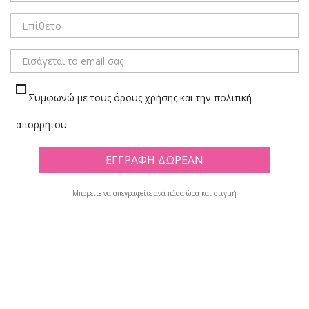
ΜΕΝΟΥ
Συμφωνώ με τους όρους χρήσης και την πολιτική
ΕΓΚΥΜΟΣΥΝΗ-ΜΩΡΑ
απορρήτου
Πλέγμα
Λίστα
Μπορείτε να απεγραφείτε ανά πάσα ώρα και στιγμή
Υπάρχουν 48 προϊόντα.

Φίλτρο
Εμφανίζονται τα στοιχεία 1-12 από σύνολο 48