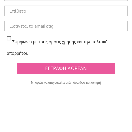
ΜΕΝΟΥ
Συμφωνώ με τους όρους χρήσης και την πολιτική
ΧΡΥΣΟΣΚΟΝΕΣ
απορρήτου
Πλέγμα
Λίστα
Μπορείτε να απεγραφείτε ανά πάσα ώρα και στιγμή
Υπάρχουν 24 προϊόντα.

Φίλτρο
Εμφανίζονται τα στοιχεία 1-12 από σύνολο 24