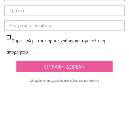
ΜΕΝΟΥ
Συμφωνώ με τους όρους χρήσης και την πολιτική
ΠΟΡΤΟΦΟΛΙΑ
απορρήτου
Πλέγμα
Λίστα
Μπορείτε να απεγραφείτε ανά πάσα ώρα και στιγμή
Υπάρχουν 63 προϊόντα.

Φίλτρο
Εμφανίζονται τα στοιχεία 1-12 από σύνολο 63