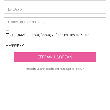
ΜΕΝΟΥ
Συμφωνώ με τους όρους χρήσης και την πολιτική
ΘΗΚΕΣ ΕΓΓΡΑΦΩΝ/ΚΑΡΤΩΝ
απορρήτου
Πλέγμα
Λίστα
Μπορείτε να απεγραφείτε ανά πάσα ώρα και στιγμή
Υπάρχουν 26 προϊόντα.

Φίλτρο
Εμφανίζονται τα στοιχεία 1-12 από σύνολο 26