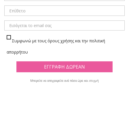
ΜΕΝΟΥ
Συμφωνώ με τους όρους χρήσης και την πολιτική
ΣΠΡΕΥ ΓΙΑ GRAFFITI
απορρήτου
Πλέγμα
Λίστα
Μπορείτε να απεγραφείτε ανά πάσα ώρα και στιγμή
Υπάρχουν 51 προϊόντα.

Φίλτρο
Εμφανίζονται τα στοιχεία 1-12 από σύνολο 51