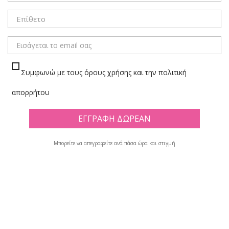
ΜΕΝΟΥ
Συμφωνώ με τους όρους χρήσης και την πολιτική
ΚΥΒΟΙ ΣΗΜΕΙΩΣΕΩΝ/ΑΝΤΑΛ/ΚΑ
απορρήτου
Πλέγμα
Λίστα
Μπορείτε να απεγραφείτε ανά πάσα ώρα και στιγμή
Υπάρχουν 60 προϊόντα.

Φίλτρο
Εμφανίζονται τα στοιχεία 1-12 από σύνολο 60