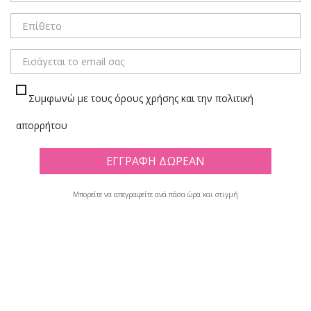
ΜΕΝΟΥ
Συμφωνώ με τους όρους χρήσης και την πολιτική
ΣΥΣΚΕΥΑΣΙΑ
απορρήτου
Πλέγμα
Λίστα
Μπορείτε να απεγραφείτε ανά πάσα ώρα και στιγμή
Υπάρχουν 28 προϊόντα.

Φίλτρο
Εμφανίζονται τα στοιχεία 1-12 από σύνολο 28