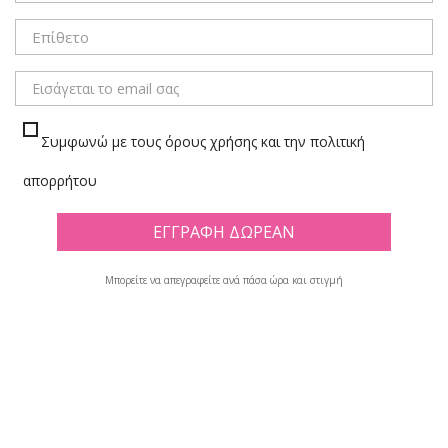
ΜΕΝΟΥ
Συμφωνώ με τους όρους χρήσης και την πολιτική
ΜΑΡΚΑΔΟΡΟΙ ΕΙΔΙΚΟΙ/ΑΝΙΧΝΕΥΣΗΣ/
απορρήτου
ΚΙΜΩΛΙΑΣ
Πλέγμα
Λίστα
Υπάρχουν 9 προϊόντα.
Μπορείτε να απεγραφείτε ανά πάσα ώρα και στιγμή

Φίλτρο
Εμφανίζονται τα στοιχεία 1-9 από σύνολο 9