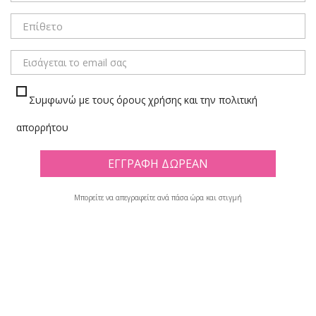
ΜΕΝΟΥ
Συμφωνώ με τους όρους χρήσης και την πολιτική
LEGO - PLAYMOBIL
απορρήτου
Πλέγμα
Λίστα
Μπορείτε να απεγραφείτε ανά πάσα ώρα και στιγμή
Υπάρχουν 102 προϊόντα.

Εμφανίζονται τα στοιχεία 1-12 από σύνολο 102