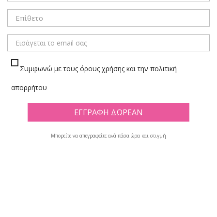
ΜΕΝΟΥ
Συμφωνώ με τους όρους χρήσης και την πολιτική
ΣΥΡΜΑ ΠΙΠΑΣ
απορρήτου
Πλέγμα
Λίστα
Μπορείτε να απεγραφείτε ανά πάσα ώρα και στιγμή
Υπάρχουν 18 προϊόντα.

Φίλτρο
Εμφανίζονται τα στοιχεία 1-12 από σύνολο 18