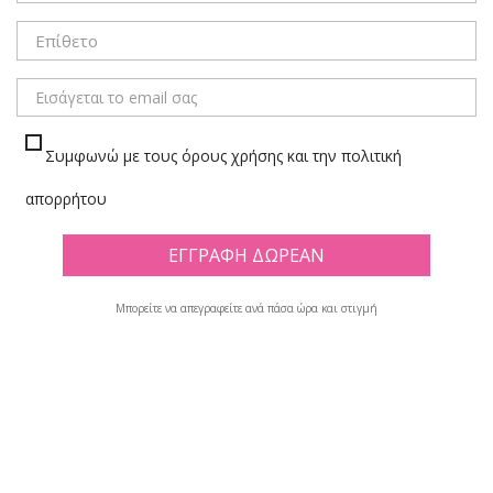
ΜΕΝΟΥ
Συμφωνώ με τους όρους χρήσης και την πολιτική
ΚΑΣΕΤΙΝΕΣ ΤΕΤΡΑΓΩΝΕΣ
απορρήτου
Πλέγμα
Λίστα
Μπορείτε να απεγραφείτε ανά πάσα ώρα και στιγμή
Υπάρχουν 29 προϊόντα.

Φίλτρο
Εμφανίζονται τα στοιχεία 1-12 από σύνολο 29