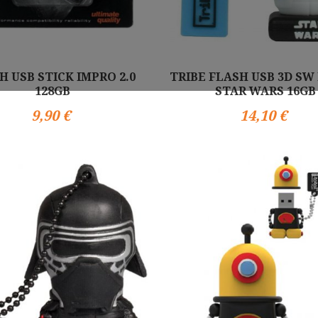
H USB STICK IMPRO 2.0
TRIBE FLASH USB 3D SW
128GB
STAR WARS 16GB
9,90 €
14,10 €