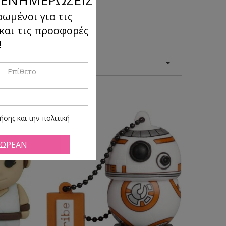
ρωμένοι για τις
 και τις προσφορές
!
όμηση

κατά:
σης και την πολιτική
ά πάσα ώρα και στιγμή