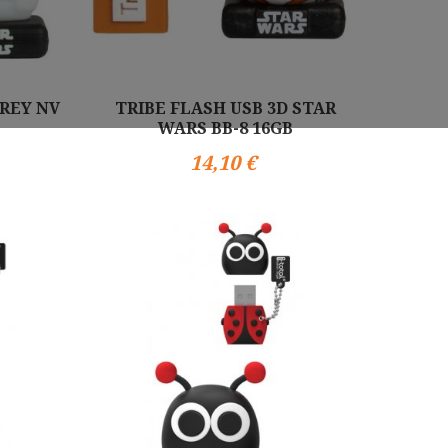
 REY NV
TRIBE FLASH USB 3D STAR
WARS BB-8 16GB
14,10 €