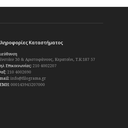
Πληροφορίες Καταστήματος
ιεύθυνση
ϊνστάιν 30 & Αριστοφάνους, Κερατσίνι, Τ.Κ:187 57
ηλ Επικοινωνίας:
210 4002207
αξ:
210 4002690
mail:
info@filograma.gr
ΕΜΗ:
000143945207000