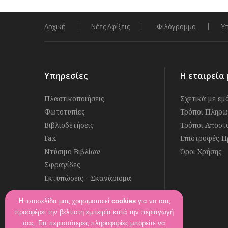
Αρχική
Νέες Αφίξεις
Φιλόγραμμα
Υ
Υπηρεσίες
Η εταιρεία 
Πλαστικοποιήσεις
Σχετικά με εμ
Φωτοτυπίες
Τρόποι Πληρω
Βιβλιοδετήσεις
Τρόποι Αποστ
Fax
Επιστροφές Π
Ντύσιμο Βιβλίων
Όροι Χρήσης
Σφραγίδες
Εκτυπώσεις - Σκανάρισμα
Η ιστοσελίδα μας χρησιμοποιεί
cookies
για να σας
Ακολουθήστε μας στο
προσφέρει την βέλτιστη εμπειρία κατά την περιαγωγή
Βρείτε μας στο
σας. Για περισσότερες πληροφορίες μπορείτε να