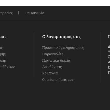
πηρεσίες
Επικοινωνία
μας
Ο λογαριασμός σας
Δ
άς
Προσωπικές πληροφορίες
Α
μής
Παραγγελίες
Τ
ολής
Πιστωτικά δελτία
Φ
ροϊόντων
Διευθύνσεις
E
Γ
Κουπόνια
Οι ειδοποιήσεις μου