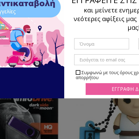
και μείνετε ενημε
νεότερες αφίξεις μας
μας
Ταξιν
γμα
Λίστα
Υπάρχουν 50 προϊόντα.
Συμφωνώ με τους όρους χρή
απορρήτου
Μπορείτε να απεγραφείτε αν