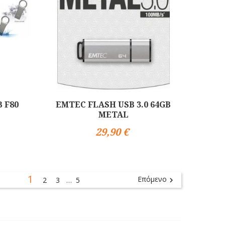
B F80
EMTEC FLASH USB 3.0 64GB
METAL
29,90 €
1
Επόμενο
2
3
5

…