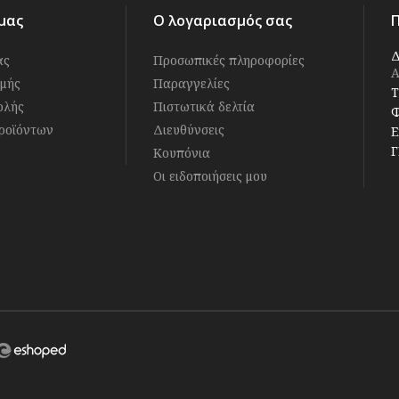
μας
Ο λογαριασμός σας
Δ
άς
Προσωπικές πληροφορίες
Α
μής
Παραγγελίες
Τ
ολής
Πιστωτικά δελτία
Φ
ροϊόντων
Διευθύνσεις
E
Γ
Κουπόνια
Οι ειδοποιήσεις μου