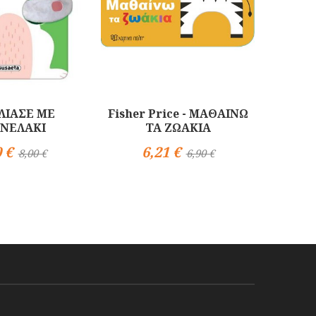
ΛΙΑΣΕ ΜΕ
Fisher Price - ΜΑΘΑΙΝΩ
ΔΕΙΝΟΣ
ΝΕΛΑΚΙ
ΤΑ ΖΩΑΚΙΑ
ΜΟΥ 
 €
6,21 €
10
8,00 €
6,90 €
Αγορά
Αγορά