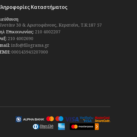
Πληροφορίες Καταστήματος
ιεύθυνση
ϊνστάιν 30 & Αριστοφάνους, Κερατσίνι, Τ.Κ:187 57
ηλ Επικοινωνίας:
210 4002207
αξ:
210 4002690
mail:
info@filograma.gr
ΕΜΗ:
000143945207000