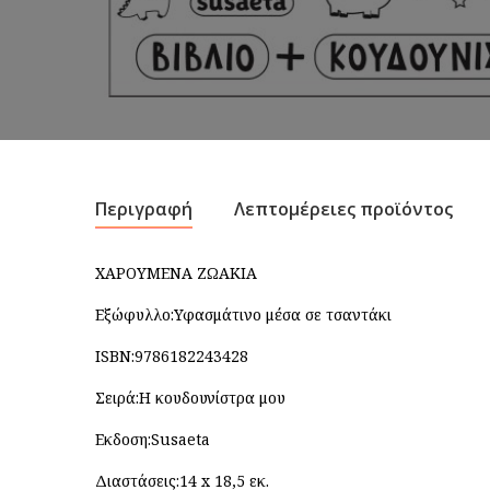
Περιγραφή
Λεπτομέρειες προϊόντος
ΧΑΡΟΥΜΕΝΑ ΖΩΑΚΙΑ
Εξώφυλλο:Υφασμάτινο μέσα σε τσαντάκι
ISBN:9786182243428
Σειρά:Η κουδουνίστρα μου
Εκδοση:Susaeta
Διαστάσεις:14 x 18,5 εκ.