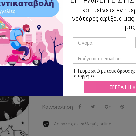
και μείνετε ενημε
Κωδικός: 9786182243428
νεότερες αφίξεις μας
SUSAETA
μας
8,99 €
Έκπτωση 10%
9,99 €
με ΦΠΑ
ΧΑΡΟΥΜΕΝΑ ΖΩΑΚΙΑ
Συμφωνώ με τους όρους χρή
απορρήτου
Αγορά

Τελευταία προϊόντα σε απόθεμα
Μπορείτε να απεγραφείτε αν
Κοινοποίηση
Ασφαλείς συναλλαγές online